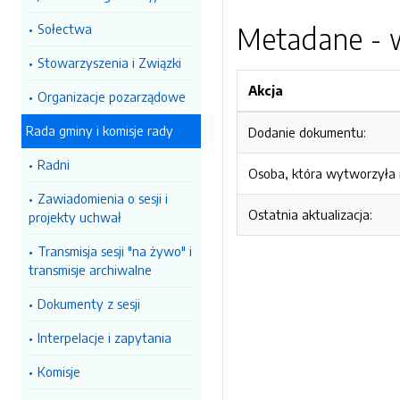
Sołectwa
Metadane - w
Stowarzyszenia i Związki
Akcja
Organizacje pozarządowe
Rada gminy i komisje rady
Dodanie dokumentu:
Radni
Osoba, która wytworzyła i
Zawiadomienia o sesji i
Ostatnia aktualizacja:
projekty uchwał
Transmisja sesji "na żywo" i
transmisje archiwalne
Dokumenty z sesji
Interpelacje i zapytania
Komisje