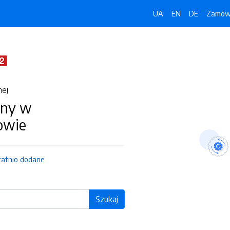
UA
EN
DE
Zamówi
nej
iny w
owie
tatnio dodane
Szukaj