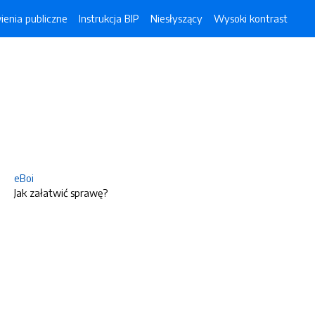
enia publiczne
Instrukcja BIP
Niesłyszący
Wysoki kontrast
eBoi
Jak załatwić sprawę?