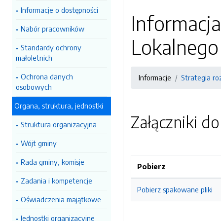
Informacje o dostępności
Informacj
Nabór pracowników
Lokalnego 
Standardy ochrony
małoletnich
Ochrona danych
Informacje
Strategia ro
osobowych
Organa, struktura, jednostki
Załączniki d
Struktura organizacyjna
Wójt gminy
Rada gminy, komisje
Pobierz
Zadania i kompetencje
Pobierz spakowane pliki
Oświadczenia majątkowe
Jednostki organizacyjne