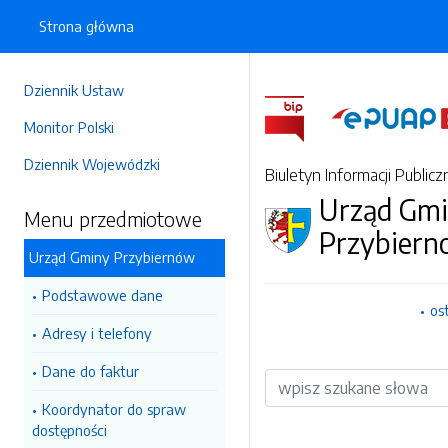
Strona główna
Dziennik Ustaw
Monitor Polski
Dziennik Wojewódzki
Biuletyn Informacji Publicz
Urząd Gm
Menu przedmiotowe
Przybiern
Urząd Gminy Przybiernów
Podstawowe dane
os
Adresy i telefony
Dane do faktur
Wyszukiwarka
Koordynator do spraw
dostępności