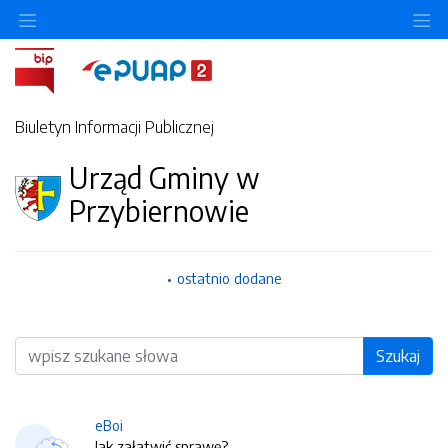
O
Biuletyn Informacji Publicznej
Urząd Gminy w
Przybiernowie
ostatnio dodane
Wyszukiwarka
Szukaj
eBoi
Jak załatwić sprawę?