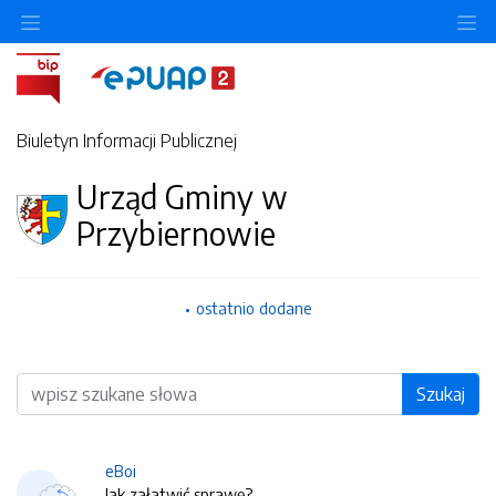
O
Biuletyn Informacji Publicznej
Urząd Gminy w
Przybiernowie
ostatnio dodane
Wyszukiwarka
Szukaj
eBoi
Jak załatwić sprawę?