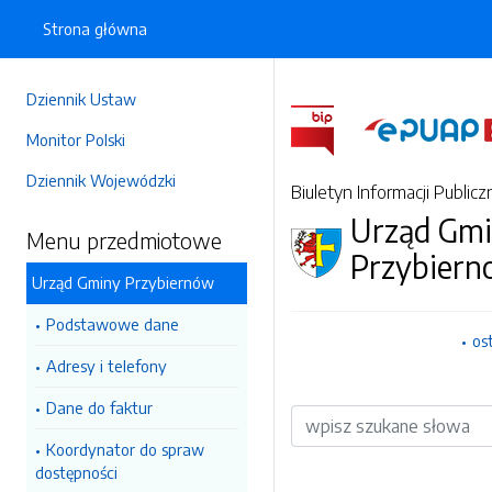
Strona główna
Dziennik Ustaw
Monitor Polski
Dziennik Wojewódzki
Biuletyn Informacji Publicz
Urząd Gm
Menu przedmiotowe
Przybiern
Urząd Gminy Przybiernów
Podstawowe dane
os
Adresy i telefony
Dane do faktur
Wyszukiwarka
Koordynator do spraw
dostępności