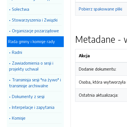
Pobierz spakowane pliki
Sołectwa
Stowarzyszenia i Związki
Organizacje pozarządowe
Metadane - w
Rada gminy i komisje rady
Radni
Akcja
Zawiadomienia o sesji i
projekty uchwał
Dodanie dokumentu:
Transmisja sesji "na żywo" i
Osoba, która wytworzyła i
transmisje archiwalne
Ostatnia aktualizacja:
Dokumenty z sesji
Interpelacje i zapytania
Komisje