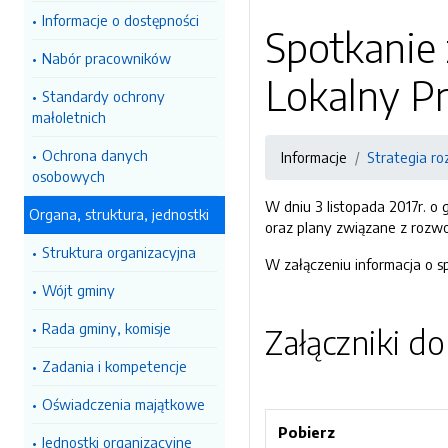
Informacje o dostępności
Spotkanie
Nabór pracowników
Lokalny P
Standardy ochrony
małoletnich
Ochrona danych
Informacje
Strategia ro
osobowych
W dniu 3 listopada 2017r. o
Organa, struktura, jednostki
oraz plany związane z rozwo
Struktura organizacyjna
W załączeniu informacja o s
Wójt gminy
Rada gminy, komisje
Załączniki d
Zadania i kompetencje
Oświadczenia majątkowe
Pobierz
Jednostki organizacyjne