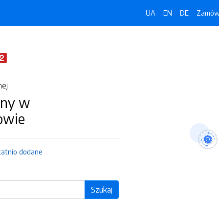
UA
EN
DE
Zamówi
nej
iny w
owie
tatnio dodane
Szukaj