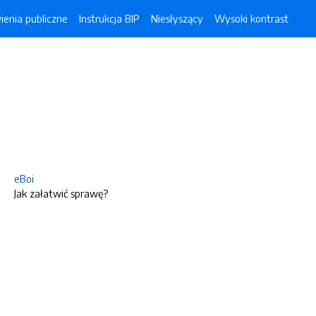
enia publiczne
Instrukcja BIP
Niesłyszący
Wysoki kontrast
eBoi
Jak załatwić sprawę?