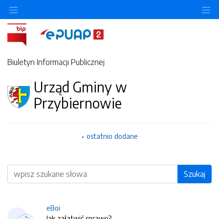
O
Biuletyn Informacji Publicznej
Urząd Gminy w
Przybiernowie
ostatnio dodane
Wyszukiwarka
Szukaj
eBoi
Jak załatwić sprawę?