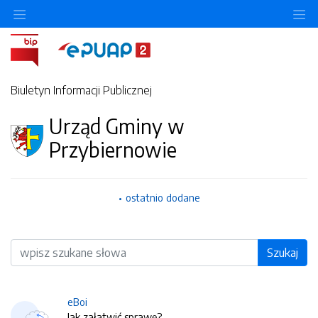
O
Biuletyn Informacji Publicznej
Urząd Gminy w
Przybiernowie
ostatnio dodane
Wyszukiwarka
Szukaj
eBoi
Jak załatwić sprawę?