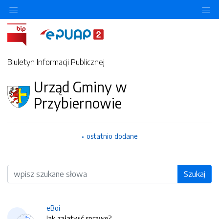
O
Biuletyn Informacji Publicznej
Urząd Gminy w
Przybiernowie
ostatnio dodane
Wyszukiwarka
Szukaj
eBoi
Jak załatwić sprawę?