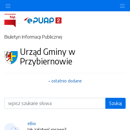
O
Biuletyn Informacji Publicznej
Urząd Gminy w
Przybiernowie
ostatnio dodane
Wyszukiwarka
Szukaj
eBoi
Jak załatwić sprawę?