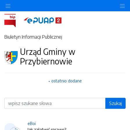
O
Biuletyn Informacji Publicznej
Urząd Gminy w
Przybiernowie
ostatnio dodane
Wyszukiwarka
Szukaj
eBoi
Jak załatwić sprawę?