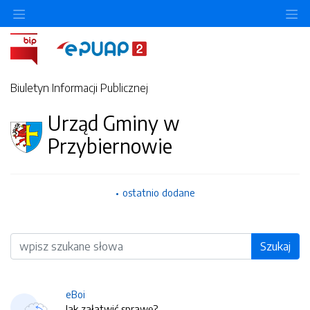
O
Biuletyn Informacji Publicznej
Urząd Gminy w
Przybiernowie
ostatnio dodane
Wyszukiwarka
Szukaj
eBoi
Jak załatwić sprawę?