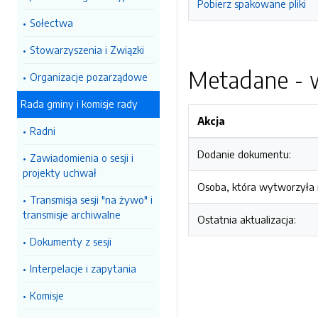
Pobierz spakowane pliki
Sołectwa
Stowarzyszenia i Związki
Metadane - w
Organizacje pozarządowe
Rada gminy i komisje rady
Akcja
Radni
Dodanie dokumentu:
Zawiadomienia o sesji i
projekty uchwał
Osoba, która wytworzyła i
Transmisja sesji "na żywo" i
transmisje archiwalne
Ostatnia aktualizacja:
Dokumenty z sesji
Interpelacje i zapytania
Komisje