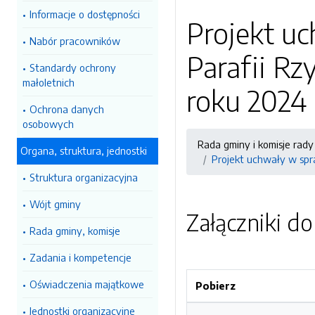
Informacje o dostępności
Projekt uc
Nabór pracowników
Parafii Rz
Standardy ochrony
małoletnich
roku 2024
Ochrona danych
osobowych
Rada gminy i komisje rady
Organa, struktura, jednostki
Projekt uchwały w spra
Struktura organizacyjna
Wójt gminy
Załączniki d
Rada gminy, komisje
Zadania i kompetencje
Oświadczenia majątkowe
Pobierz
Jednostki organizacyjne