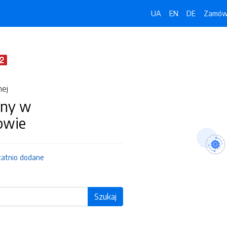
UA
EN
DE
Zamówi
nej
iny w
owie
tatnio dodane
Szukaj