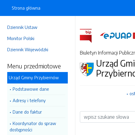
Strona główna
Dziennik Ustaw
Monitor Polski
Dziennik Wojewódzki
Biuletyn Informacji Publicz
Urząd Gm
Menu przedmiotowe
Przybiern
Urząd Gminy Przybiernów
Podstawowe dane
os
Adresy i telefony
Dane do faktur
Wyszukiwarka
Koordynator do spraw
dostępności