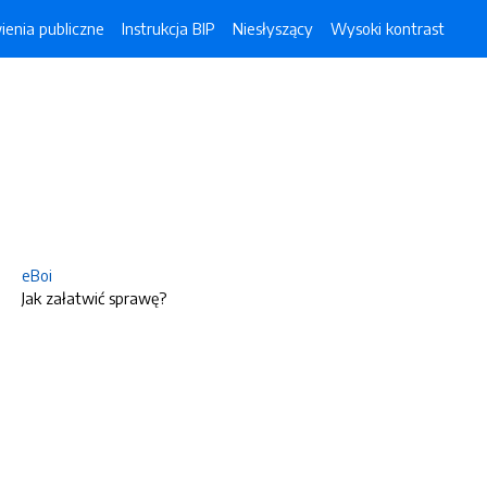
enia publiczne
Instrukcja BIP
Niesłyszący
Wysoki kontrast
eBoi
Jak załatwić sprawę?