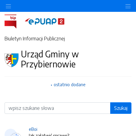
O
Biuletyn Informacji Publicznej
Urząd Gminy w
Przybiernowie
ostatnio dodane
Wyszukiwarka
Szukaj
eBoi
Jak załatwić sprawę?