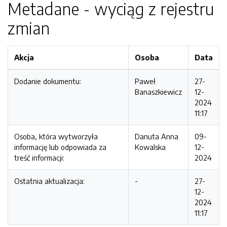
Metadane - wyciąg z rejestru
zmian
Akcja
Osoba
Data
Dodanie dokumentu:
Paweł
27-
Banaszkiewicz
12-
2024
11:17
Osoba, która wytworzyła
Danuta Anna
09-
informację lub odpowiada za
Kowalska
12-
treść informacji:
2024
Ostatnia aktualizacja:
-
27-
12-
2024
11:17