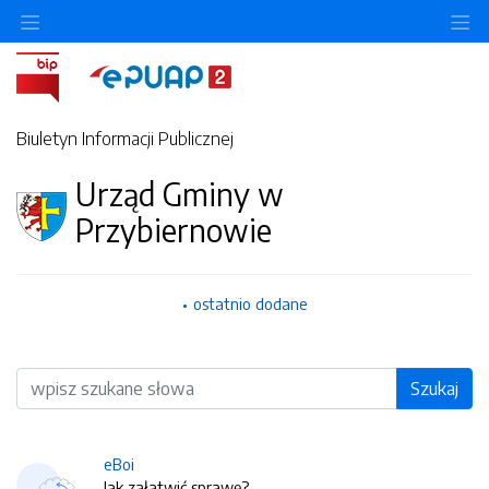
O
Biuletyn Informacji Publicznej
Urząd Gminy w
Przybiernowie
ostatnio dodane
Wyszukiwarka
Szukaj
eBoi
Jak załatwić sprawę?