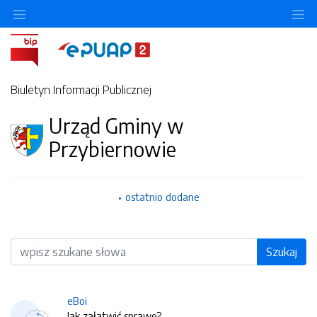
O
Biuletyn Informacji Publicznej
Urząd Gminy w
Przybiernowie
ostatnio dodane
Wyszukiwarka
Szukaj
eBoi
Jak załatwić sprawę?